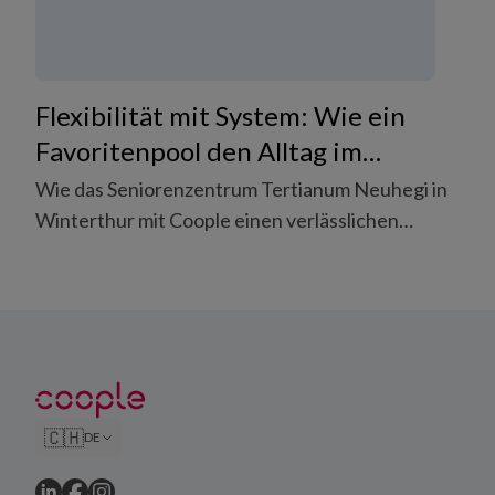
die Oase Gruppe.
Flexibilität mit System: Wie ein
Favoritenpool den Alltag im
Pflegeheim erleichtert
Wie das Seniorenzentrum Tertianum Neuhegi in
Winterthur mit Coople einen verlässlichen
Favoritenpool aufgebaut hat und heute flexibel,
effizient und nachhaltig auf
Personalschwankungen reagieren kann.
🇨🇭
DE