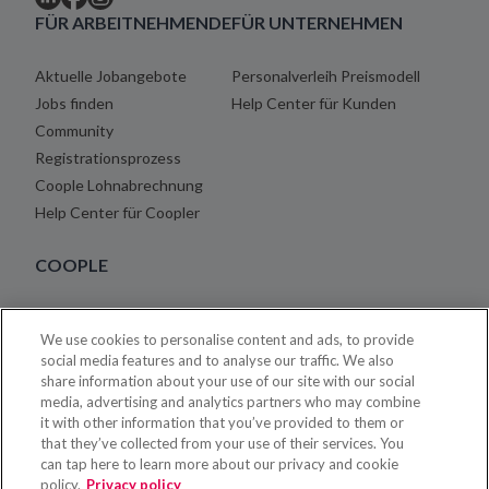
FÜR ARBEITNEHMENDE
FÜR UNTERNEHMEN
Aktuelle Jobangebote
Personalverleih Preismodell
Jobs finden
Help Center für Kunden
Community
Registrationsprozess
Coople Lohnabrechnung
Help Center für Coopler
COOPLE
Über uns
We use cookies to personalise content and ads, to provide
Blog
social media features and to analyse our traffic. We also
Karriere
share information about your use of our site with our social
Rechtshinweise
media, advertising and analytics partners who may combine
it with other information that you’ve provided to them or
Impressum
that they’ve collected from your use of their services. You
Kontakt
can tap here to learn more about our privacy and cookie
Presse
policy.
Privacy policy