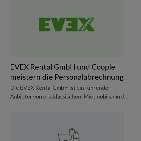
Gäste heute bereits in 4. Generation. Zur Hiltl AG
gehören neun kleinere und grössere Betriebe.
Einer davon ist Hiltl am Strand in der Badi
Mythenquai.
EVEX Rental GmbH und Coople
meistern die Personalabrechnung
Die EVEX Rental GmbH ist ein führender
Anbieter von erstklassischem Mietmobiliar in der
ganzen Schweiz. Mit Standort in Pratteln und
einem breiten Kundenstamm beliefert EVEX
Rental Events, Kongresse und Messen in der
gesamten Schweiz und im Ausland mit
hochwertigem Designmobiliar. Ob Privatparty,