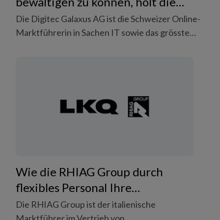
bewältigen zu können, holt die
Digitec Galaxus AG flexible
Die Digitec Galaxus AG ist die Schweizer Online-
Logistiker ins Boot.
Marktführerin in Sachen IT sowie das grösste
Warenhaus der Schweiz. Wie viele Unternehmen
hatte auch die Digitec Galaxus AG mit den
schwankenden Nachfragen während der
Pandemie zu kämpfen. Dank verlässlichen,
flexiblen Personals von Coople konnten diese
unsicheren Zeiten gemeinsam bewältigt werden.
Wie die RHIAG Group durch
flexibles Personal Ihre
Produktivität langfristig steigern
Die RHIAG Group ist der italienische
konnte.
Marktführer im Vertrieb von