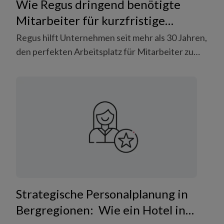
Wie Regus dringend benötigte
Mitarbeiter für kurzfristige
Krankheits- und langfristige
Regus hilft Unternehmen seit mehr als 30 Jahren,
Ferienvertretungen fand.
den perfekten Arbeitsplatz für Mitarbeiter zu
schaffen. Dank umfangreichem
Standortnetzwerk wird es Unternehmen aller
Grössen einfach gemacht den perfekten
Arbeitsort zu finden.
Strategische Personalplanung in
Bergregionen: Wie ein Hotel in