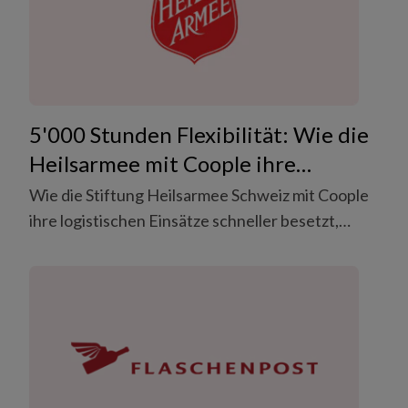
5'000 Stunden Flexibilität: Wie die
Heilsarmee mit Coople ihre
logistischen Einsätze optimiert
Wie die Stiftung Heilsarmee Schweiz mit Coople
ihre logistischen Einsätze schneller besetzt,
Spitzenzeiten ohne Überstunden meistert und
sich ein verlässliches Pool-Team von über 180
Favoriten aufgebaut hat. Erfahren Sie, wie
digitale Personalplanung im Non-Profit-Bereich
für mehr Effizienz, Entlastung und
Planungssicherheit sorgt – selbst bei
kurzfristigen Einsätzen von heute auf morgen.