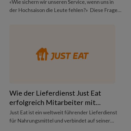
den Bergen mit Coople saisonale
«Wie sichern wir unseren Service, wenn uns in
Personallücken schliesst
der Hochsaison die Leute fehlen?» Diese Frage
stellt sich ein Hotelbetrieb in alpiner Lage jedes
Jahr aufs Neue. In der geografisch isolierten
Lage sind qualifizierte Arbeitskräfte begrenzt
verfügbar. Gleichzeitig schwankt die Nachfrage
stark: Frühstücksservice, Events,
Wochenendspitzen – alles muss mit konstanter
Qualität abgedeckt werden.
Wie der Lieferdienst Just Eat
erfolgreich Mitarbeiter mit
technischen Fähigkeiten für
Just Eat ist ein weltweit führender Lieferdienst
langfristige Projekte rekrutiert.
für Nahrungsmittel und verbindet auf seiner
Plattform Gastronomiebetriebe und