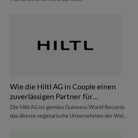
Automobilersatzteilen und ein schnell
wachsendes Unternehmen. Dank verlässlichem,
flexiblem Personal von Coople konnte die RHIAG
Group neue Prozesse einführen und ihre Lager
reorganisieren, was massgeblich zur
Produktivitätssteigerung beigetragen hat.
Wie die Hiltl AG in Coople einen
zuverlässigen Partner für
Personalfragen fand.
Die Hiltl AG ist gemäss Guinness World Records
das älteste vegetarische Unternehmen der Welt.
1898 als «Vegetarierheim & Abstinenzcafé»
gegründet, begeistert das Unternehmen seine