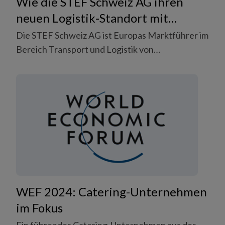
Wie die STEF Schweiz AG ihren
neuen Logistik-Standort mit
flexiblem Personal aufbaut.
Die STEF Schweiz AG ist Europas Marktführer im
Bereich Transport und Logistik von
temperaturgeführten Lebensmittelprodukten.
Den neuen Logistik-Standort in Kölliken baute
das Unternehmen mit der Unterstützung von
flexiblem Personal auf und verzeichnet
Expansionserfolg.
WEF 2024: Catering-Unternehmen
im Fokus