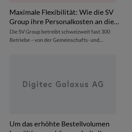
es kostet.
Maximale Flexibilität: Wie die SV
Group ihre Personalkosten an die
Umsatzvolatilität angepasst hat
Die SV Group betreibt schweizweit fast 300
Betriebe – von der Gemeinschafts- und
Systemgastronomie über öffentliche
Restaurants an saisonalen Freizeitdestinationen
bis hin zum Event- und Stadioncatering. Trotz
eines starken internen Personalpools blieb eine
klassische Herausforderung bestehen: Wie
gelingt eine wirtschaftlich sinnvolle
Personalplanung in einem Umfeld mit stark
schwankendem Umsatz und variierendem
Personalbedarf?
Um das erhöhte Bestellvolumen