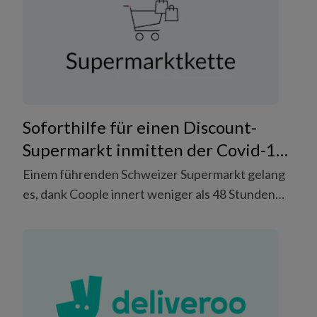
Soforthilfe für einen Discount-
Supermarkt inmitten der Covid-19-
Krise.
Einem führenden Schweizer Supermarkt gelang
es, dank Coople innert weniger als 48 Stunden
mehr als 600 Fachkräfte für insgesamt 150
Filialen in drei verschiedenen Sprachregionen
der Schweiz zu finden und anzustellen.