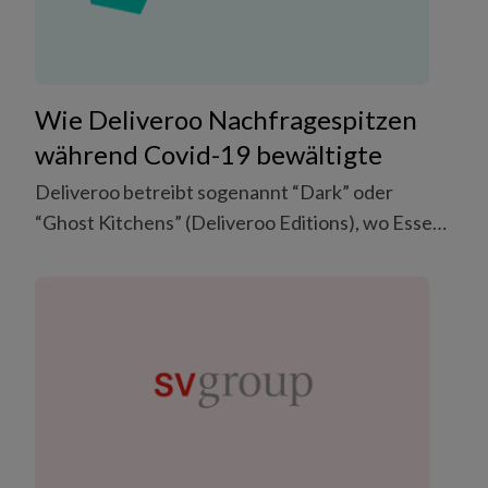
Wie Deliveroo Nachfragespitzen
während Covid-19 bewältigte
Deliveroo betreibt sogenannt “Dark” oder
“Ghost Kitchens” (Deliveroo Editions), wo Essen
von handverlesenen Restaurants, exklusiv für die
Auslieferung, produziert wird. Diese “Dark
Kitchens” bringen grossartiges Essen auf
Restaurant-Niveau in Ihre Nachbarschaft und
halten das Versprechen ein, auf welchem
Deliveroo gegründet wurde: Sie mit
grossartigem Essen von tollen Restaurants zu
verbinden, egal wo Sie sind und was auch immer