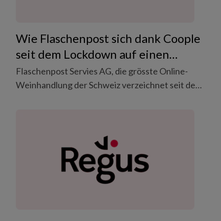
Wie Flaschenpost sich dank Coople
seit dem Lockdown auf einen
Mitarbeiter-Pool aus flexiblem
Flaschenpost Servies AG, die grösste Online-
Personal verlässt.
Weinhandlung der Schweiz verzeichnet seit dem
Ausbruch des Corona Virus eine deutlich erhöhte
Nachfrage. In kürzester Zeit baute sich das
Unternehmen einen Mitarbeiter-Pool aus
qualifizierten Arbeitskräften auf, um sie bei
Bedarf im Logistik-Center in Dietlikon
einzusetzen.