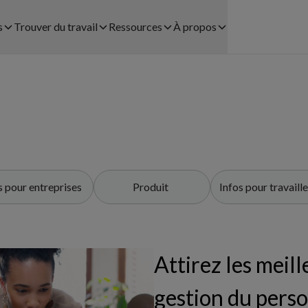
s
Trouver du travail
Ressources
À propos
Trouver une mission avec
Études de cas
À propos
S
EMBAUCHER DU PERSONNEL
Coople
FLEXIBLE AVEC COOPLE
Blog
Carrière
étail
Processus d’inscription
Planification du Personnel​
Juridique
Bulletin de Salaire
Placement Temporaire
Aide et contact
tauration
s pour entreprises
Produit
Infos pour travaill
Communauté Coople
Recrutement
Centre d'aide
Payrolling
Télécharger l'app
Attirez les meill
gestion du pers