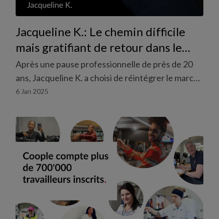
Jacqueline K.: Le chemin difficile
mais gratifiant de retour dans le
monde du travail.
Après une pause professionnelle de près de 20
ans, Jacqueline K. a choisi de réintégrer le marché
du travail. Son parcours illustre de manière
6 Jan 2025
frappante combien le retour peut être à la fois
exigeant et enrichissant, en particulier pour les
mères qui ont longtemps consacré leur temps à la
famille.