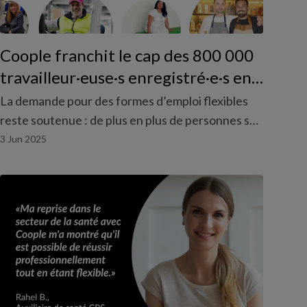
Coople franchit le cap des 800 000
travailleur·euse·s enregistré·e·s en
Suisse.
La demande pour des formes d’emploi flexibles
reste soutenue : de plus en plus de personnes se
tournent vers Coople pour organiser leur vie
3 Jun 2025
professionnelle de manière autodéterminée.