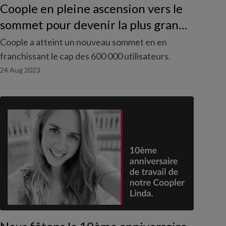
Coople en pleine ascension vers le
sommet pour devenir la plus grande
communauté de travailleurs en
Coople a atteint un nouveau sommet en en
Suisse franchit la barre des 600 000
franchissant le cap des 600 000 utilisateurs.
utilisateurs.
24 Aug 2023