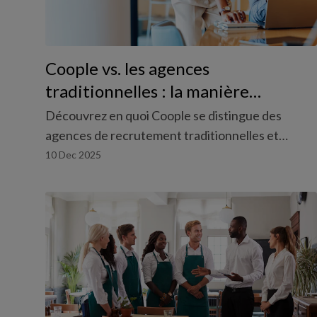
Coople vs. les agences
traditionnelles : la manière
intelligente de gérer vos équipes
Découvrez en quoi Coople se distingue des
agences de recrutement traditionnelles et
pourquoi les plateformes digitales offrent
10 Dec 2025
davantage de transparence et de contrôle.