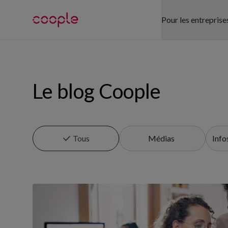
Pour les entreprise
NOS SECTEUR
Le blog Coople
Commerce de d
Santé publique
Hôtellerie-Res
Tous
Médias
Info
Logistique
Bureau
Événementiel