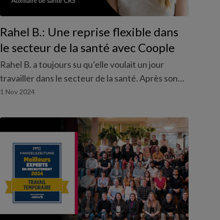
Rahel B.: Une reprise flexible dans
le secteur de la santé avec Coople
Rahel B. a toujours su qu’elle voulait un jour
travailler dans le secteur de la santé. Après son
congé de maternité, elle a décidé de réaliser son
1 Nov 2024
souhait de réorientation professionnelle et de
s’engager dans ce secteur. Grâce à Coople, elle a
pu effectuer cette transition de manière flexible,
en adaptant sa reprise à ses obligations familiales.