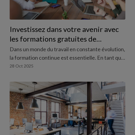
Investissez dans votre avenir avec
les formations gratuites de
temptraining
Dans un monde du travail en constante évolution,
la formation continue est essentielle. En tant que
travailleur·euse temporaire en Suisse, vous
28 Oct 2025
bénéficiez de formations subventionnés par
temptraining pour renforcer vos compétences et
faire avancer votre carrière.