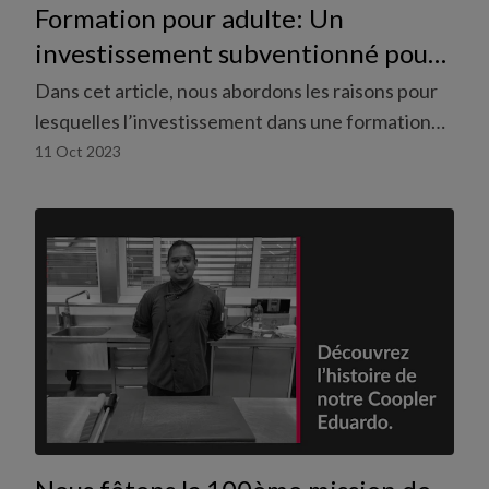
Formation pour adulte: Un
investissement subventionné pour
les travailleurs temporaires.
Dans cet article, nous abordons les raisons pour
lesquelles l’investissement dans une formation
professionnelle pour adulte est si important pour
11 Oct 2023
les travailleurs temporaires et pourquoi les
temporaires bénéficient d’une situation
particulière.