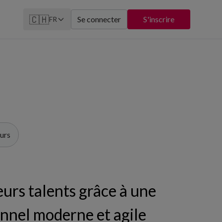
🇨🇭
Se connecter
S'inscrire
FR
eurs
eurs talents grâce à une
onnel moderne et agile