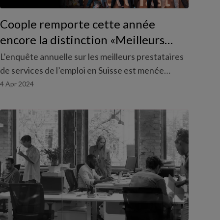
Coople remporte cette année
encore la distinction «Meilleurs
experts en recrutement de travail
L’enquête annuelle sur les meilleurs prestataires
temporaire 2024»
de services de l’emploi en Suisse est menée
conjointement par PME, la Handelszeitung et
4 Apr 2024
l’entreprise de statistiques Statista. Coople a une
fois de plus obtenu un score parfait dans la
catégorie «travail temporaire».