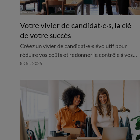
Votre vivier de candidat·e·s, la clé
de votre succès
Créez un vivier de candidat·e·s évolutif pour
réduire vos coûts et redonner le contrôle à vos
responsables, le tout sans charge admin.
8 Oct 2025