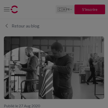
🇨🇭
S'inscrire
FR
Retour au blog
Publié le 27 Aug 2020