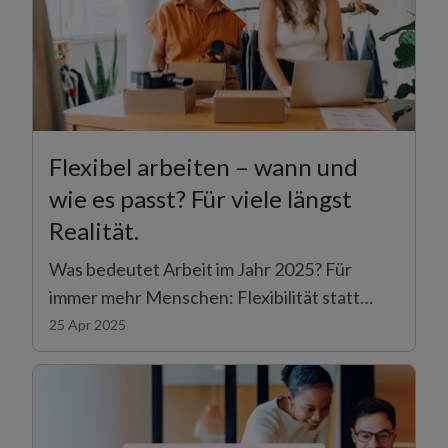
Flexibel arbeiten – wann und
wie es passt? Für viele längst
Realität.
Was bedeutet Arbeit im Jahr 2025? Für
immer mehr Menschen: Flexibilität statt
starrer Pläne, Selbstbestimmung statt
25 Apr 2025
Taktvorgabe. Besonders im Detailhandel
zeigt sich ein klarer Trend – über 80% der
flexibel, temporär Beschäftigten möchten
selbst bestimmen, wann und wie oft sie