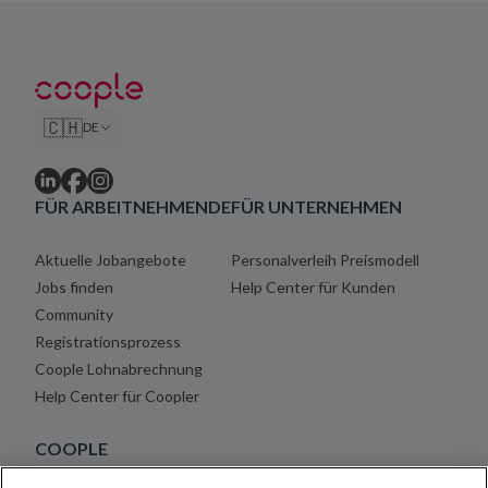
🇨🇭
DE
FÜR ARBEITNEHMENDE
FÜR UNTERNEHMEN
Aktuelle Jobangebote
Personalverleih Preismodell
Jobs finden
Help Center für Kunden
Community
Registrationsprozess
Coople Lohnabrechnung
Help Center für Coopler
COOPLE