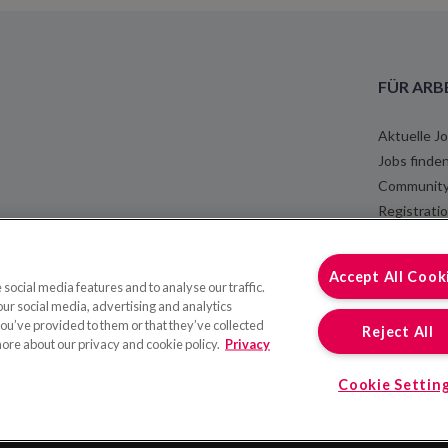
FÜR ARB
Aktuelle J
Jobs finde
Communit
Registrati
Coople Lo
Help Cente
Accept All Cook
social media features and to analyse our traffic.
our social media, advertising and analytics
ou’ve provided to them or that they’ve collected
Reject All
more about our privacy and cookie policy.
Privacy
Cookie Settin