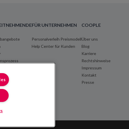
EITNEHMENDE
FÜR UNTERNEHMEN
COOPLE
obangebote
Personalverleih Preismodell
Über uns
n
Help Center für Kunden
Blog
y
Karriere
onsprozess
Rechtshinweise
hnabrechnung
Impressum
r für Coopler
Kontakt
ies
Presse
gs