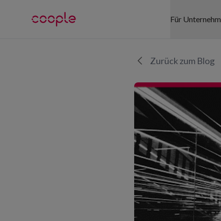
Für Unterneh
SEKTOREN
Zurück zum Blog
Gesundhei
Detailhand
Logistik
Gastgewe
Events
Büro