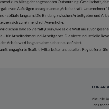
ehmend zum Alltag der sogenannten Outsourcing-Gesellschaft, d
rgabe von Aufträgen an sogenannte „Arbeitskraft-Unternehmer“ lö
d -abläufe langsam. Die Bindung zwischen Arbeitgeber und Arb
egegnen sich zunehmend auf Augenhöhe.
rd schon bald so vielfältig sein, wie es die Welt nie zuvor gesehen
e – für Arbeitnehmer und Arbeitgeber. Die vierte industrielle Revo
der Arbeit wird langsam aber sicher neu definiert.
amit, engagierte flexible Mitarbeiter anzustellen.
Registrieren Sie 
FÜR ARB
Aktuelle J
Jobs finde