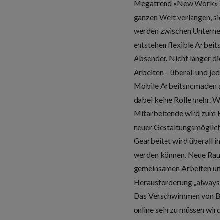
Megatrend «New Work» füh
ganzen Welt verlangen, si
werden zwischen Unterneh
entstehen flexible Arbeit
Absender. Nicht länger d
Arbeiten – überall und jed
Mobile Arbeitsnomaden ar
dabei keine Rolle mehr. W
Mitarbeitende wird zum Ku
neuer Gestaltungsmöglichk
Gearbeitet wird überall 
werden können. Neue Rau
gemeinsamen Arbeiten und
Herausforderung „always
Das Verschwimmen von Ber
online sein zu müssen wir