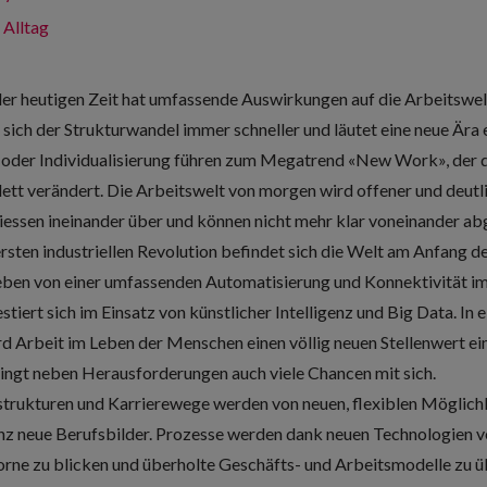
 Alltag
r heutigen Zeit hat umfassende Auswirkungen auf die Arbeitswelt
ich der Strukturwandel immer schneller und läutet eine neue Ära e
t oder Individualisierung führen zum Megatrend «New Work», der d
lett verändert. Die Arbeitswelt von morgen wird offener und deut
 fliessen ineinander über und können nicht mehr klar voneinander a
sten industriellen Revolution befindet sich die Welt am Anfang der
ieben von einer umfassenden Automatisierung und Konnektivität im
tiert sich im Einsatz von künstlicher Intelligenz und Big Data. In e
rd Arbeit im Leben der Menschen einen völlig neuen Stellenwert e
ingt neben Herausforderungen auch viele Chancen mit sich.
strukturen und Karrierewege werden von neuen, flexiblen Möglic
nz neue Berufsbilder. Prozesse werden dank neuen Technologien ve
vorne zu blicken und überholte Geschäfts- und Arbeitsmodelle zu 