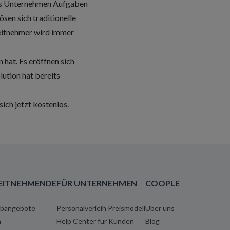
ass Unternehmen Aufgaben
sen sich traditionelle
eitnehmer wird immer
 hat. Es eröffnen sich
lution hat bereits
sich jetzt kostenlos.
EITNEHMENDE
FÜR UNTERNEHMEN
COOPLE
obangebote
Personalverleih Preismodell
Über uns
n
Help Center für Kunden
Blog