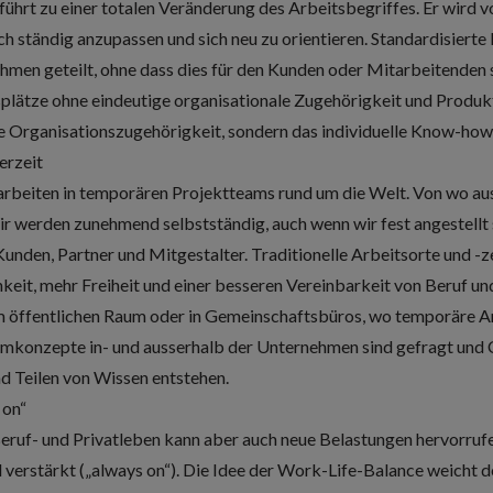
rt zu einer totalen Veränderung des Arbeitsbegriffes. Er wird 
ch ständig anzupassen und sich neu zu orientieren. Standardisiert
men geteilt, ohne dass dies für den Kunden oder Mitarbeitenden s
splätze ohne eindeutige organisationale Zugehörigkeit und Produk
ie Organisationszugehörigkeit, sondern das individuelle Know-how
erzeit
beiten in temporären Projektteams rund um die Welt. Von wo aus 
ir werden zunehmend selbstständig, auch wenn wir fest angestellt 
nden, Partner und Mitgestalter. Traditionelle Arbeitsorte und -zei
eit, mehr Freiheit und einer besseren Vereinbarkeit von Beruf und
im öffentlichen Raum oder in Gemeinschaftsbüros, wo temporäre A
mkonzepte in- und ausserhalb der Unternehmen sind gefragt un
 Teilen von Wissen entstehen.
 on“
uf- und Privatleben kann aber auch neue Belastungen hervorrufe
d verstärkt („always on“). Die Idee der Work-Life-Balance weicht