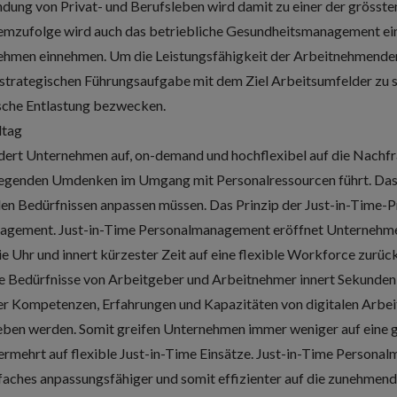
ndung von Privat- und Berufsleben wird damit zu einer der gröss
emzufolge wird auch das betriebliche Gesundheitsmanagement ei
nehmen einnehmen. Um die Leistungsfähigkeit der Arbeitnehmenden 
strategischen Führungsaufgabe mit dem Ziel Arbeitsumfelder zu s
ische Entlastung bezwecken.
ltag
rdert Unternehmen auf, on-demand und hochflexibel auf die Nachfr
dlegenden Umdenken im Umgang mit Personalressourcen führt. D
den Bedürfnissen anpassen müssen. Das Prinzip der Just-in-Time-P
nagement. Just-in-Time Personalmanagement eröffnet Unternehme
e Uhr und innert kürzester Zeit auf eine flexible Workforce zurück
ie Bedürfnisse von Arbeitgeber und Arbeitnehmer innert Sekunden,
der Kompetenzen, Erfahrungen und Kapazitäten von digitalen Arbe
ben werden. Somit greifen Unternehmen immer weniger auf eine 
ermehrt auf flexible Just-in-Time Einsätze. Just-in-Time Person
faches anpassungsfähiger und somit effizienter auf die zunehme