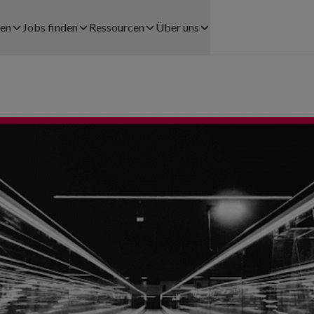
men
Jobs finden
Ressourcen
Über uns
Jobs finden
Fallstudien
Über uns
LÖSUNGEN FÜR UNTERNEHMEN
Registrationsprozess
Blog
Karriere
tswesen
Personalverleih
Coople Lohnabrechnung
Presse
el
Payrolling
Community
Rechtshinweise
Try & Hire
Help center
Kontakt
rbe
Personalplanung
App herunterladen