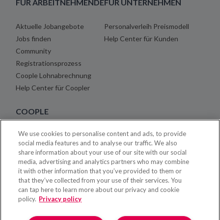
FÜR ARBEITNEHMENDE
FÜR UNTERNEHMEN
Aktuelle Jobangebote
Personalverleih Preismodell
Jobs finden
Help Center für Kunden
Community
Registrationsprozess
Coople Lohnabrechnung
Help Center für Coopler
COOPLE
We use cookies to personalise content and ads, to provide
Über uns
social media features and to analyse our traffic. We also
Blog
share information about your use of our site with our social
Karriere
media, advertising and analytics partners who may combine
it with other information that you’ve provided to them or
Rechtshinweise
that they’ve collected from your use of their services. You
Impressum
can tap here to learn more about our privacy and cookie
Kontakt
policy.
Privacy policy
Presse