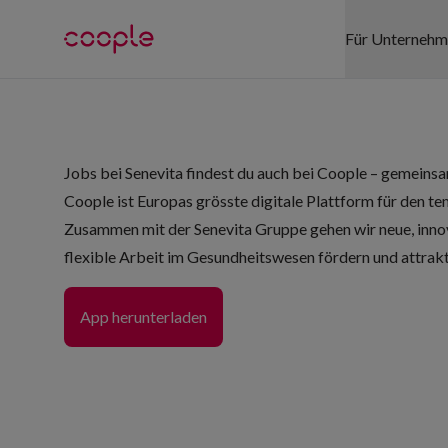
Für Unterneh
SEKTOREN
Jobs bei Senevita findest du auch bei Coople – gemeinsam
Gesundhei
Coople ist Europas grösste digitale Plattform für den t
Detailhand
Zusammen mit der Senevita Gruppe gehen wir neue, inn
flexible Arbeit im Gesundheitswesen fördern und attrak
Logistik
App herunterladen
Gastgewe
Events
Büro