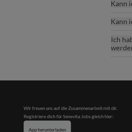
Kann i
Kann i
Ich ha
werden
Wir freuen uns auf die Zusammenarbeit mit dir.
Registriere dich für Senevita Jobs gleich hier:
App herunterladen