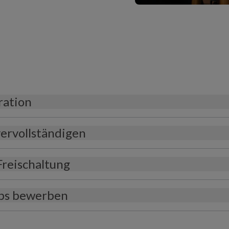
ration
 vervollständigen
-Freischaltung
obs bewerben