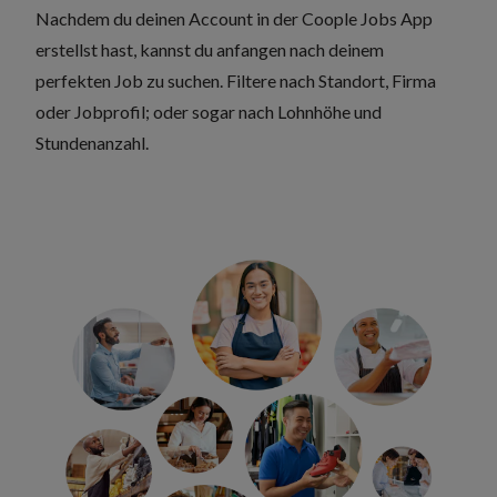
Nachdem du deinen Account in der Coople Jobs App
erstellst hast, kannst du anfangen nach deinem
perfekten Job zu suchen. Filtere nach Standort, Firma
oder Jobprofil; oder sogar nach Lohnhöhe und
Stundenanzahl.