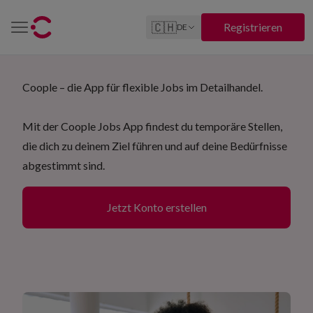
🇨🇭
Registrieren
DE
Coople – die App für flexible Jobs im Detailhandel.
Mit der Coople Jobs App findest du temporäre Stellen,
die dich zu deinem Ziel führen und auf deine Bedürfnisse
abgestimmt sind.
Jetzt Konto erstellen