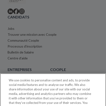
CANDIDATS
Jobs
Trouver une mission avec Coople
Communauté Coople
Processus d’inscription
Bulletin de Salaire
Centre d'aide
ENTREPRISES
COOPLE
We use cookies to personalise content and ads, to provide
Placement Temporaire Tarifs
À propos
social media features and to analyse our traffic. We also
Centre d'aide
Blog
share information about your use of our site with our social
Carrière
media, advertising and analytics partners who may combine
it with other information that you’ve provided to them or
Juridique
that they’ve collected from your use of their services. You
Mentions légales