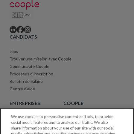
🇨🇭
FR
CANDIDATS
Jobs
Trouver une mission avec Coople
Communauté Coople
Processus d’inscription
Bulletin de Salaire
Centre d'aide
ENTREPRISES
COOPLE
We use cookies to personalise content and ads, to provide
Placement Temporaire Tarifs
À propos
social media features and to analyse our traffic. We also
Centre d'aide
Blog
share information about your use of our site with our social
Carrière
media, advertising and analytics partners who may combine