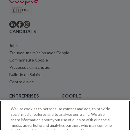
🇨🇭
FR
CANDIDATS
Jobs
Trouver une mission avec Coople
Communauté Coople
Processus d’inscription
Bulletin de Salaire
Centre d'aide
ENTREPRISES
COOPLE
We use cookies to personalise content and ads, to provide
Placement Temporaire Tarifs
À propos
social media features and to analyse our traffic. We also
Centre d'aide
Blog
share information about your use of our site with our social
Carrière
media, advertising and analytics partners who may combine