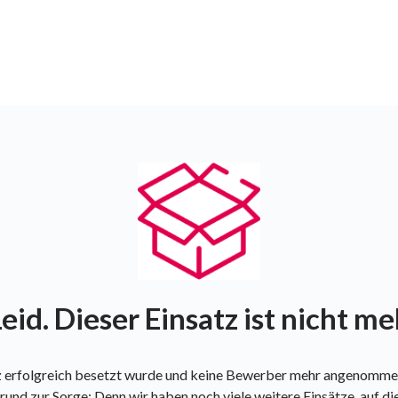
eid. Dieser Einsatz ist nicht m
tz erfolgreich besetzt wurde und keine Bewerber mehr angenommen
rund zur Sorge: Denn wir haben noch viele weitere Einsätze, auf di